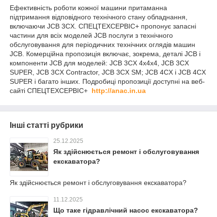
Ефективність роботи кожної машини притаманна
підтримання відповідного технічного стану обладнання,
включаючи JCB 3CX. СПЕЦТЕХСЕРВІС+ пропонує запасні
частини для всіх моделей JCB послуги з технічного
обслуговування для періодичних технічних оглядів машин
JCB. Комерційна пропозиція включає, зокрема, деталі JCB і
компоненти JCB для моделей: JCB 3CX 4x4x4, JCB 3CX
SUPER, JCB 3CX Contractor, JCB 3CX SM; JCB 4CX і JCB 4CX
SUPER і багато інших. Подробиці пропозиції доступні на веб-
сайті СПЕЦТЕХСЕРВІС+
http://anac.in.ua
Інші статті рубрики
25.12.2025
Як здійснюється ремонт і обслуговування
екскаватора?
Як здійснюється ремонт і обслуговування екскаватора?
11.12.2025
Що таке гідравлічний насос екскаватора?