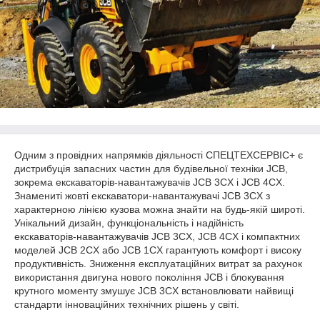
Одним з провідних напрямків діяльності СПЕЦТЕХСЕРВІС+ є
дистрибуція запасних частин для будівельної техніки JCB,
зокрема екскаваторів-навантажувачів JCB 3CX і JCB 4CX.
Знамениті жовті екскаватори-навантажувачі JCB 3CX з
характерною лінією кузова можна знайти на будь-якій широті.
Унікальний дизайн, функціональність і надійність
екскаваторів-навантажувачів JCB 3CX, JCB 4CX і компактних
моделей JCB 2CX або JCB 1CX гарантують комфорт і високу
продуктивність. Зниження експлуатаційних витрат за рахунок
використання двигуна нового покоління JCB і блокування
крутного моменту змушує JCB 3CX встановлювати найвищі
стандарти інноваційних технічних рішень у світі.