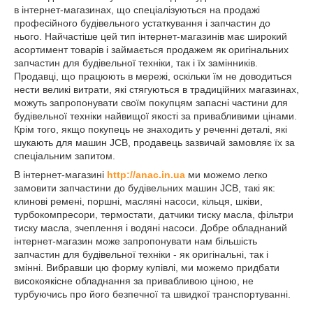
в інтернет-магазинах, що спеціалізуються на продажі
професійного будівельного устаткування і запчастин до
нього. Найчастіше цей тип інтернет-магазинів має широкий
асортимент товарів і займається продажем як оригінальних
запчастин для будівельної техніки, так і їх замінників.
Продавці, що працюють в мережі, оскільки їм не доводиться
нести великі витрати, які стягуються в традиційних магазинах,
можуть запропонувати своїм покупцям запасні частини для
будівельної техніки найвищої якості за привабливими цінами.
Крім того, якщо покупець не знаходить у реченні деталі, які
шукають для машин JCB, продавець зазвичай замовляє їх за
спеціальним запитом.
В інтернет-магазині
http://anac.in.ua
ми можемо легко
замовити запчастини до будівельних машин JCB, такі як:
клинові ремені, поршні, масляні насоси, кільця, шківи,
турбокомпресори, термостати, датчики тиску масла, фільтри
тиску масла, зчеплення і водяні насоси. Добре обладнаний
інтернет-магазин може запропонувати нам більшість
запчастин для будівельної техніки - як оригінальні, так і
змінні. Вибравши цю форму купівлі, ми можемо придбати
високоякісне обладнання за привабливою ціною, не
турбуючись про його безпечної та швидкої транспортуванні.