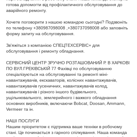
готова допомогти від профілактичного обслуговування до
аварійного ремонту.
Хочете поговорити з нашою командою сьогодні? Подзвоніть
по телефону +380987098008 ,+380737098008 або заповніть
форму запиту на обслуговування.
Зв'яжіться з компанією СПЕЦТЕХСЕРВІС+ для
обслуговування і ремонту обладнання.
СЕРВІСНИЙ ЦЕНТР ЗРУЧНО РОЗТАШОВАНИЙ Р. В ХАРКОВІ
ПО ВУЛ.ГРЕКІВСЬКІЙ 77 Фахівці по обслуговуванню
спеціалізуються на обслуговуванні та ремонті міні-
навантажувачів, екскаваторів, колісних навантажувачів,
навантажувачів гусеничних, навантажувачів колод,
навантажувачів і різного іншого будівельного,
ущільнювального, землерийного і важкого обладнання
основних виробників, включаючи Bobcat, Doosan, Ammann,
Vermeer та ін.
НАШІ ПОСЛУГИ
Нашим пріоритетом є підтримка ваше техніки в робочому
стані. Це починається з гарного спілкування. Наша команда