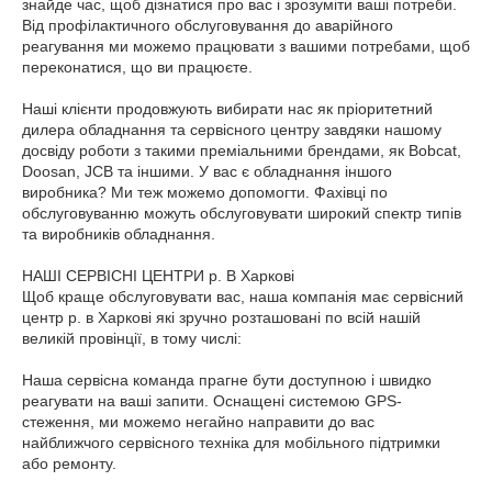
знайде час, щоб дізнатися про вас і зрозуміти ваші потреби.
Від профілактичного обслуговування до аварійного
реагування ми можемо працювати з вашими потребами, щоб
переконатися, що ви працюєте.
Наші клієнти продовжують вибирати нас як пріоритетний
дилера обладнання та сервісного центру завдяки нашому
досвіду роботи з такими преміальними брендами, як Bobcat,
Doosan, JCB та іншими. У вас є обладнання іншого
виробника? Ми теж можемо допомогти. Фахівці по
обслуговуванню можуть обслуговувати широкий спектр типів
та виробників обладнання.
НАШІ СЕРВІСНІ ЦЕНТРИ р. В Харкові
Щоб краще обслуговувати вас, наша компанія має сервісний
центр р. в Харкові які зручно розташовані по всій нашій
великій провінції, в тому числі:
Наша сервісна команда прагне бути доступною і швидко
реагувати на ваші запити. Оснащені системою GPS-
стеження, ми можемо негайно направити до вас
найближчого сервісного техніка для мобільного підтримки
або ремонту.