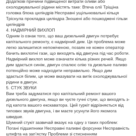
Додаткові причини підвищеної витрати оливи або
охолоджувальної рідини містять таке: Втеча олії Тріщіна
головка блока циліндрів Несправні ущільнювальні кільця
Тріснула прокладка циліндра Зношені або пошкоджені гільзи
циліндрів
4.
НАДМІРНИЙ ВИХЛОП
Одним із ознак того, що ваш дизельний двигун потребує
капітального ремонту, є надмірний дим. Ця проблема може
легко залишитися непоміченою, позаяк не кожен оператор
бачить вихлопні гази, що виходять від двигуна під час роботи.
Надмірний вихлоп може означати кілька різних речей. Якщо
дим здається синім, двигун спалює олію та дизельне паливо
потенційно може надходити неправильно. Якщо дим
здається білим, це може вказувати на витік охолоджувальної
рідини в двигун.
5. СТУК ЗВУКИ
Вам треба задуматися про капітальний ремонт вашого
дизельного двигуна, якщо ви чуєте гучні стуки, що виходять з-
під капота вашого екскаватора. Цей гуркіт відрізняється від
типових звуків двигуна, і ви маєте усунути його якомога
швидше.
Шумний стукіт зазвичай вказує на одну з таких проблем:
Погані підшипники Несправні паливні форсунки Несправність
штифта на зап'ястку Проблеми зі стисненням