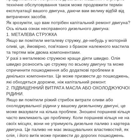
технічне обслуговування також може продовжити термін
експлуатації вашого двигуна, даючи вам велику відбій від
витрачених засобів.
Як зрозуміти, що вам потрібен капітальний ремонт двигуна?
Ось кілька ознак несправного дизельного двигуна:
1. МЕТАЛЕВА СТРУЖКА
Якщо ви помітили металеву стружку, де-небудь у моторній
оливі, це, ймовірно, пов'язано з браком належного мастила
та тертям між двома компонентами.
У разі з металевою стружкою краще діяти швидко. Олія
швидко розносить цю стружку по всьому двигуну та може
спричинити пошкодження або додаткові проблеми в
декількох компонентах. Це може призвести до пошкоджень,
які обходяться дорожче, ніж капітальний ремонт.
2. ПІДВИЩЕННИЙ ВИТРАТА МАСЛА АБО ОХОЛОДЖУЮЧОІ
РІДИНИ.
Якщо ви помітили різкий стрибок витрати оливи або
охолоджувальної рідини у вашому дизельному двигуні, це
може вказувати на кілька проблем. Зношені поршневі кільця
часто викликають цю проблему. Коли поршневі кільця не на
своїх місцях, вони не утримують дизельне паливо з картера
двигуна. Це паливо не має змащувальних властивостей, як
олія, і його витік може призвести до дорогих пошкоджень.