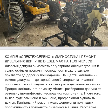
КОМПІЯ «СПЕКТЕХСЕРВИС+» ДІАГНОСТИКА І РЕМОНТ
ДИЗЕЛЬНИХ ДВИГУНІВ DIESEL MAX НА ТЕХНИКУ JCB
Дизельні двигуни вимагають регулярного обслуговування й
уваги, оскільки незначні несправності можуть швидко
призвести до дорогих пошкоджень. На щастя, капітальний
ремонт двигуна — це гарний спосіб виправити численні
проблеми, і він обходиться в кілька разів дешевше за заміну.
Процес капітального ремонту містить розбирання двигуна та
ретельну ідентифікацію несправних компонентів. Після того,
як все буде замінено й очищено, професіонал відновить
двигун. Капітальний ремонт може допомогти поліпшити
продуктивність і потужність дизельної машини. Регулярне