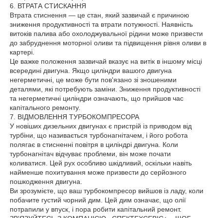
6. ВТРАТА СТИСКАННЯ
Втрата стиснення — це стан, який зазвичай є причиною
зниження продуктивності та втрати потужності. Наявність
витоків палива або охолоджувальної рідини може призвести
до забруднення моторної оливи та підвищення рівня оливи в
картері.
Це важке положення зазвичай вказує на витік в іншому місці
всередині двигуна. Якщо циліндри вашого двигуна
негерметичні, це може бути пов'язано зі зношеними
деталями, які потребують заміни. Зниження продуктивності
та негерметичні циліндри означають, що прийшов час
капітального ремонту.
7. ВІДМОВЛЕННЯ ТУРБОКОМПРЕСОРА
У новіших дизельних двигунах є пристрій із приводом від
турбіни, що називається турбонагнітачем, і його робота
полягає в стисненні повітря в циліндрі двигуна. Коли
турбонагнітач відчуває проблеми, він може почати
коливатися. Цей рух особливо шкідливий, оскільки навіть
найменше похитування може призвести до серйозного
пошкодження двигуна.
Ви зрозумієте, що ваш турбокомпресор вийшов із ладу, коли
побачите густий чорний дим. Цей дим означає, що олії
потрапили у впуск, і пора робити капітальний ремонт.