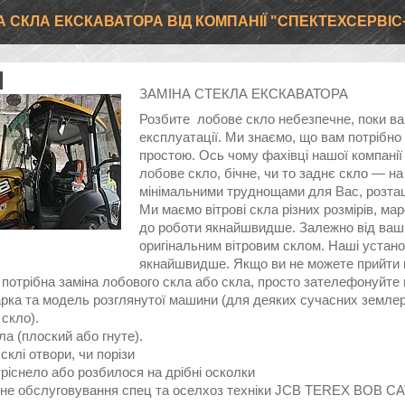
А СКЛА ЕКСКАВАТОРА ВІД КОМПАНІЇ "СПЕКТЕХСЕРВІС
ЗАМІНА СТЕКЛА ЕКСКАВАТОРА
Розбите лобове скло небезпечне, поки в
експлуатації. Ми знаємо, що вам потрібно
простою. Ось чому фахівці нашої компані
лобове скло, бічне, чи то заднє скло — 
мінімальними труднощами для Вас, розташо
Ми маємо вітрові скла різних розмірів, ма
до роботи якнайшвидше. Залежно від ваши
оригінальним вітровим склом. Наші устан
якнайшвидше. Якщо ви не можете прийти 
потрібна заміна лобового скла або скла, просто зателефонуйте на
арка та модель розглянутої машини (для деяких сучасних земле
скло).
а (плоский або гнуте).
склі отвори, чи порізи
ріснело або розбилося на дрібні осколки
не обслуговування спец та оселхоз техніки JCB TEREX BOB C