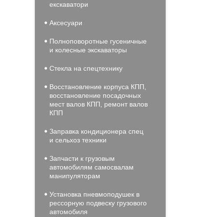
екскаватори
Аксесуари
Полноповоротные гусеничные
и колесные экскаваторы
Стекла на спецтехнику
Восстановление корпуса КПП,
восстановление посадочных
мест валов КПП, ремонт валов
КПП
Заправка кондиционера спец
и сельхоз техники
Запчасти к грузовым
автомобилям самосвалам
манипуляторам
Установка пневмоподушек в
рессорную подвеску грузового
автомобиля