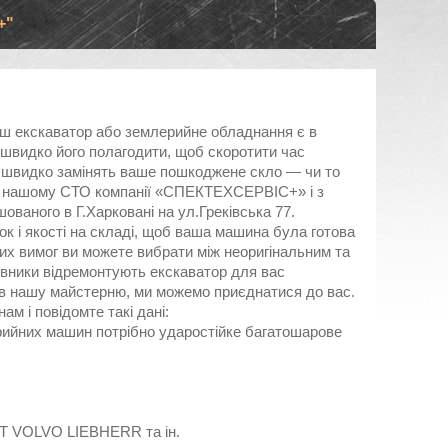
+"
аш екскаватор або землерийне обладнання є в
 швидко його полагодити, щоб скоротити час
ї швидко замінять ваше пошкоджене скло — чи то
на нашому СТО компанії «СПЕКТЕХСЕРВІС+» і з
ваного в Г.Харковані на ул.Греківська 77.
рок і якості на складі, щоб ваша машина була готова
х вимог ви можете вибрати між неоригінальним та
овники відремонтують екскаватор для вас
в нашу майстерню, ми можемо приєднатися до вас.
м і повідомте такі дані:
рийних машин потрібно ударостійке багатошарове
AT VOLVO LIEBHERR та ін.