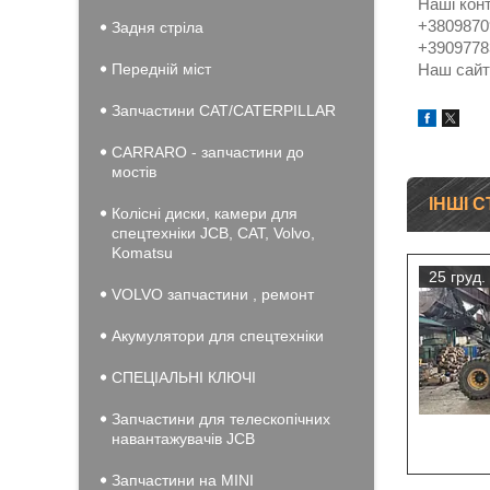
Наші кон
+3809870
Задня стріла
+39097783
Передній міст
Наш сайт:
Запчастини CAT/CATERPILLAR
CARRARO - запчастини до
мостів
ІНШІ С
Колісні диски, камери для
спецтехніки JCB, CAT, Volvo,
Komatsu
25 груд.
VOLVO запчастини , ремонт
Акумулятори для спецтехніки
СПЕЦІАЛЬНІ КЛЮЧІ
Запчастини для телескопічних
навантажувачів JCB
Запчастини на MINI