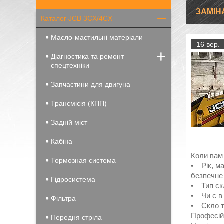
ЗАМІН
Каталог JCB 3CX/4CX
Масло-мастильні матеріали
16 вер.
Діагностика та ремонт
спецтехніки
Запчастини для двигуна
Трансмісія (КПП)
Задній міст
Кабіна
Коли вам 
Тормозная система
• Рік, м
безпечне 
Гідросистема
• Тип скл
• Чи є в 
Фільтра
• Скло т
Професій
Передня стріла