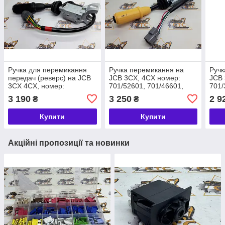
Ручка для перемикання
Ручка перемикання на
Ручк
передач (реверс) на JCB
JCB 3CX, 4CX номер:
JCB 
3CX 4CX, номер:
701/52601, 701/46601,
701/
701/80298
701/37701
3 190
3 250
2 9
₴
₴
Купити
Купити
Акційні пропозиції та новинки