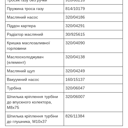
Пружина троса газу
814/10179
Масляний насос
320/04186
Піддон картера
320/04291
Радіатор масляний
30/925615
Кришка маслозаливної
320/04090
горловини
Маслоохолоджувач
320/04138
(елемент)
Масляний щуп
320/04249
Вакуумний насос
160/15137
Турбіна
320/06047
Шпилька кріплення турбіни
320/06007
до впускного колектора,
М8х75
Шпилька кріплення турбіни
826/11384
до глушника, М10х37