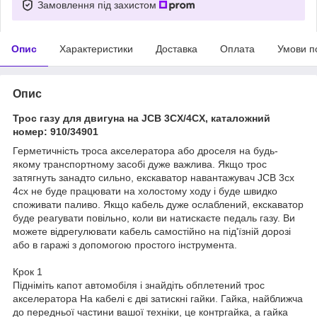
Замовлення під захистом
Опис
Характеристики
Доставка
Оплата
Умови п
Опис
Трос газу для двигуна на JCB 3CX/4CX, каталожний
номер: 910/34901
Герметичність троса акселератора або дроселя на будь-
якому транспортному засобі дуже важлива. Якщо трос
затягнуть занадто сильно, екскаватор навантажувач JCB 3cx
4cx не буде працювати на холостому ходу і буде швидко
споживати паливо. Якщо кабель дуже ослаблений, екскаватор
буде реагувати повільно, коли ви натискаєте педаль газу. Ви
можете відрегулювати кабель самостійно на під'їзній дорозі
або в гаражі з допомогою простого інструмента.
Крок 1
Підніміть капот автомобіля і знайдіть обплетений трос
акселератора На кабелі є дві затискні гайки. Гайка, найближча
до передньої частини вашої техніки, це контргайка, а гайка