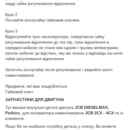
ззаду гайка регулювання відхилення.
Крок 2
Послабте контргайку гайковим ключем.
Крок 3
Відрегулюйте трос акселератора, повертаючи гайку
регулювання відхилення до тих пір, поки відхилення в
середині кабелю не стане між одним і трьома міліметрами;
прогин кабелю це відстань, яку він згинає у відповідь на натяг
гайки регулювання відхилення.
Затягніть контргайку після регулювання і закрийте капот
навантажувача.
Предмети, які вам знадобляться
Гайковий ключ
ЗАПЧАСТИНИ ДЛЯ ДВИГУНА
Тут вказані внутрішні деталі двигуна
JCB DIESELMAX,
Perkins
, для екскаватора-навантажувача
JCB
3CX - 4CX
та їх
елементи.
Якщо Ви не знайшли потрібну деталь у списку, Ви можете