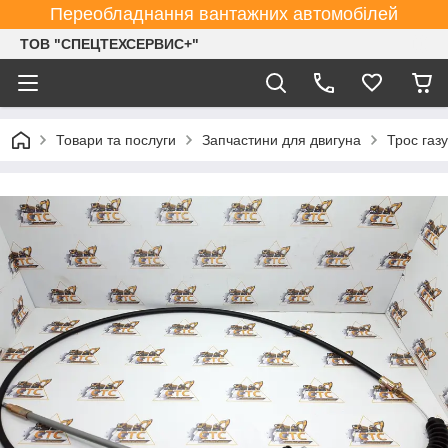
Переобладнання вантажних автомобілей
ТОВ "СПЕЦТЕХСЕРВИС+"
Товари та послуги
Запчастини для двигуна
Трос газ