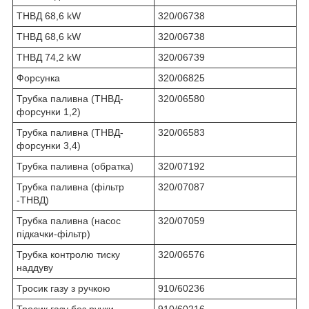
ТНВД 68,6 kW
320/06738
ТНВД 68,6 kW
320/06738
ТНВД 74,2 kW
320/06739
Форсунка
320/06825
Трубка паливна (ТНВД-
320/06580
форсунки 1,2)
Трубка паливна (ТНВД-
320/06583
форсунки 3,4)
Трубка паливна (обратка)
320/07192
Трубка паливна (фільтр
320/07087
-ТНВД)
Трубка паливна (насос
320/07059
підкачки-фільтр)
Трубка контролю тиску
320/06576
наддуву
Тросик газу з ручкою
910/60236
Тросик газу без ручки
910/60216