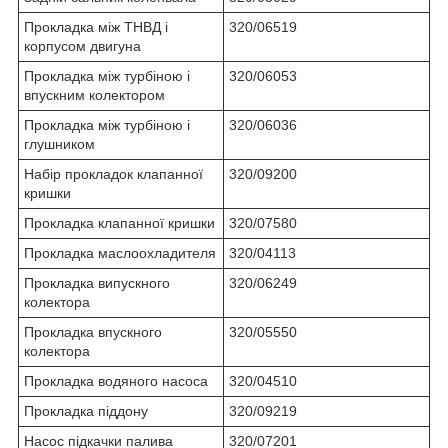
Прокладка між ТНВД і
320/06519
корпусом двигуна
Прокладка між турбіною і
320/06053
впускним колектором
Прокладка між турбіною і
320/06036
глушником
Набір прокладок клапанної
320/09200
кришки
Прокладка клапанної кришки
320/07580
Прокладка маслоохладителя
320/04113
Прокладка випускного
320/06249
колектора
Прокладка впускного
320/05550
колектора
Прокладка водяного насоса
320/04510
Прокладка піддону
320/09219
Насос підкачки палива
320/07201