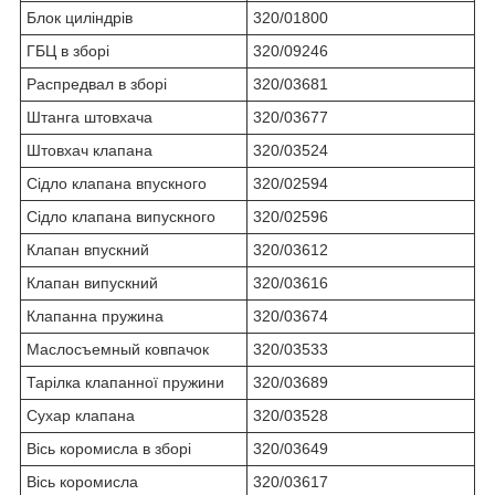
Блок циліндрів
320/01800
ГБЦ в зборі
320/09246
Распредвал в зборі
320/03681
Штанга штовхача
320/03677
Штовхач клапана
320/03524
Сідло клапана впускного
320/02594
Сідло клапана випускного
320/02596
Клапан впускний
320/03612
Клапан випускний
320/03616
Клапанна пружина
320/03674
Маслосъемный ковпачок
320/03533
Тарілка клапанної пружини
320/03689
Сухар клапана
320/03528
Вісь коромисла в зборі
320/03649
Вісь коромисла
320/03617