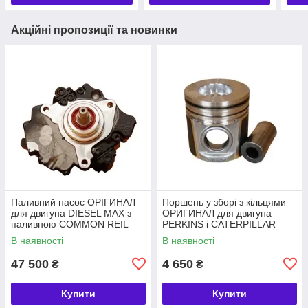
Акційні пропозиції та новинки
Паливний насос ОРІГИНАЛ
Поршень у зборі з кільцями
для двигуна DIESEL MAX з
ОРИГИНАЛ для двигуна
паливною COMMON REIL
PERKINS і CATERPILLAR
номер 320/06620, 28568252
номер 4115P015, 225-5437
В наявності
В наявності
47 500
4 650
₴
₴
Купити
Купити