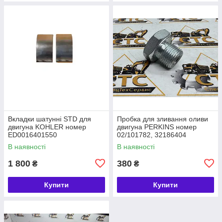
Вкладки шатунні STD для
Пробка для зливання оливи
двигуна KOHLER номер
двигуна PERKINS номер
ED0016401550
02/101782, 32186404
В наявності
В наявності
1 800
380
₴
₴
Купити
Купити