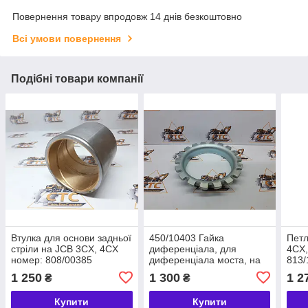
Повернення товару впродовж 14 днів безкоштовно
Всі умови повернення
Подібні товари компанії
Втулка для основи задньої
450/10403 Гайка
Петл
стріли на JCB 3CX, 4CX
диференціала, для
4CX,
номер: 808/00385
диференціала моста, на
813/
JCB 3CX, 4CX
1 250
1 300
1 2
₴
₴
Купити
Купити