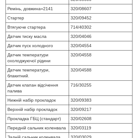
Ремінь, довжина=2141
320/08607
Стартер
320/09452
Втягуюче стартера
714/40302
Датчик тиску масла
320/04046
Датчик пуск холодного
320/04554
Датчик температури
320/04558
охолоджуючої рідини
Датчик температури,
320/04588
блакитний.
Датчик клапан відсічення
716/30255
палива
Нижній набір прокладок
320/09383
Верхній набір прокладок
320/09217
Прокладка ГБЦ (стандарт)
320/02608
Передній сальник коленвала
320/03119
Задній сальник коленвала
320/03029