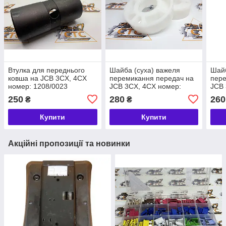
Втулка для переднього
Шайба (суха) важеля
Шай
ковша на JCB 3CX, 4CX
перемикання передач на
пере
номер: 1208/0023
JCB 3CX, 4CX номер:
JCB 
445/10802
819/
250
280
260
₴
₴
Купити
Купити
Акційні пропозиції та новинки