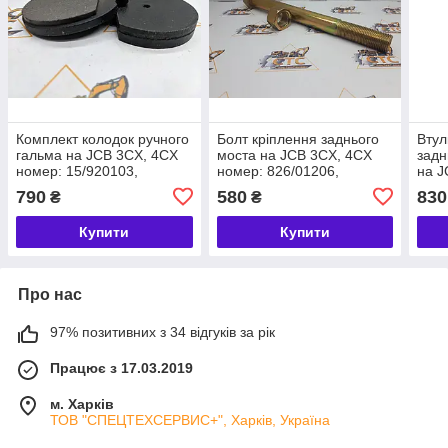
Комплект колодок ручного
Болт кріплення заднього
Втул
гальма на JCB 3CX, 4CX
моста на JCB 3CX, 4CX
задн
номер: 15/920103,
номер: 826/01206,
на J
478/00849, 15/920087,
1310/3952
809/
790
580
830
₴
₴
333/C292
Купити
Купити
Про нас
97% позитивних з 34 відгуків за рік
Працює з 17.03.2019
м. Харків
ТОВ "СПЕЦТЕХСЕРВИС+", Харків, Україна