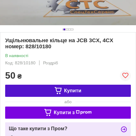
Ущільнювальне кільце на JCB 3CX, 4CX
номер: 828/10180
В наявності
Код: 828/10180
Роздріб
50
₴
Купити
або
Купити з
Що таке купити з Пром?