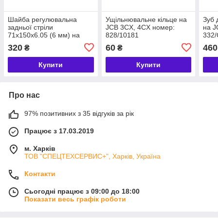
Шайба регулювальна
Ущільнювальне кільце на
Зуб 
задньої стріли
JCB 3CX, 4CX номер:
на J
71x150x6.05 (6 мм) на
828/10181
332/
JCB 3CX, 4CX номер:
320
60
460
₴
₴
823/10270, 123/05227
Купити
Купити
Про нас
97% позитивних з 35 відгуків за рік
Працює з 17.03.2019
м. Харків
ТОВ "СПЕЦТЕХСЕРВИС+", Харків, Україна
Контакти
Сьогодні працює з 09:00 до 18:00
Показати весь графік роботи