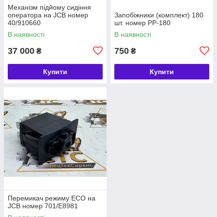
Механізм підйому сидіння
оператора на JCB номер
Запобіжники (комплект) 180
40/910660
шт. номер PP-180
В наявності
В наявності
37 000
750
₴
₴
Купити
Купити
Перемикач режиму ECO на
JCB номер 701/E8981