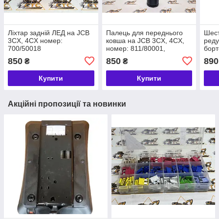
Ліхтар задній ЛЕД на JCB
Палець для переднього
Шест
3CX, 4CX номер:
ковша на JCB 3CX, 4CX,
реду
700/50018
номер: 811/80001,
борт
811/90483
4CX,
850
850
890
₴
₴
Купити
Купити
Акційні пропозиції та новинки