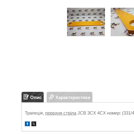
Опис
Характеристики
Трапеція,
передня стріла
JCB 3CX 4CX номер: (331/4