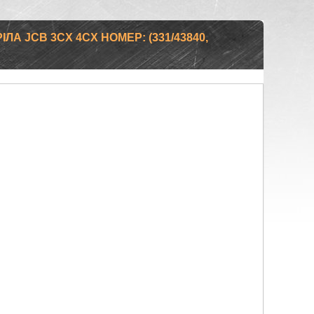
ЛА JCB 3CX 4CX НОМЕР: (331/43840,