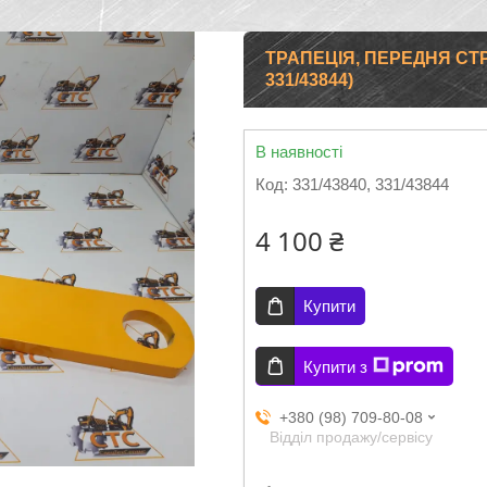
ТРАПЕЦІЯ, ПЕРЕДНЯ СТРІ
331/43844)
В наявності
Код:
331/43840, 331/43844
4 100 ₴
Купити
Купити з
+380 (98) 709-80-08
Відділ продажу/сервісу