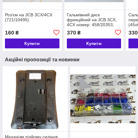
Роз'єм на JCB 3CX/4CX
Гальмівний диск
Саль
(721/10495)
фрикційний на JCB 3CX,
пере
4CX номер: 458/20353,
(45x
450/10224, 450/10211
4CX 
160
370
330
₴
₴
Купити
Купити
Акційні пропозиції та новинки
Механізм підйому сидіння