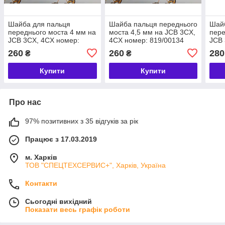
Шайба для пальця
Шайба пальця переднього
Шайб
переднього моста 4 мм на
моста 4,5 мм на JCB 3CX,
пере
JCB 3CX, 4CX номер:
4CX номер: 819/00134
JCB 
819/00133
445/
260
260
280
₴
₴
Купити
Купити
Про нас
97% позитивних з 35 відгуків за рік
Працює з 17.03.2019
м. Харків
ТОВ "СПЕЦТЕХСЕРВИС+", Харків, Україна
Контакти
Сьогодні вихідний
Показати весь графік роботи