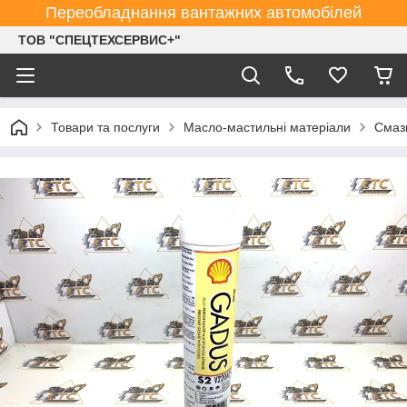
Переобладнання вантажних автомобілей
ТОВ "СПЕЦТЕХСЕРВИС+"
Товари та послуги
Масло-мастильні матеріали
Смазк