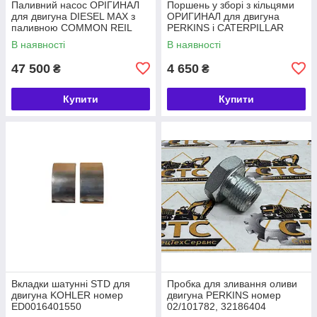
Паливний насос ОРІГИНАЛ
Поршень у зборі з кільцями
для двигуна DIESEL MAX з
ОРИГИНАЛ для двигуна
паливною COMMON REIL
PERKINS і CATERPILLAR
номер 320/06620, 28568252
номер 4115P015, 225-5437
В наявності
В наявності
47 500
4 650
₴
₴
Купити
Купити
Вкладки шатунні STD для
Пробка для зливання оливи
двигуна KOHLER номер
двигуна PERKINS номер
ED0016401550
02/101782, 32186404