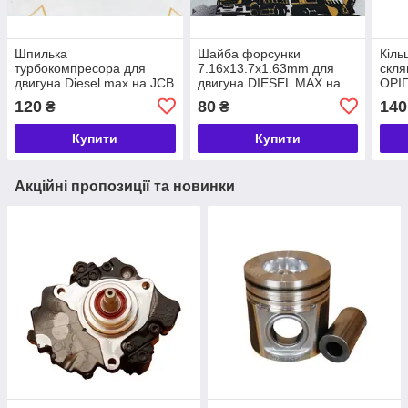
Шпилька
Шайба форсунки
Кіль
турбокомпресора для
7.16х13.7х1.63mm для
скля
двигуна Diesel max на JCB
двигуна DIESEL MAX на
ОРІГ
номер 320/06007
JCB номер 320/06639
DIE
120
80
140
₴
₴
номе
Купити
Купити
Акційні пропозиції та новинки