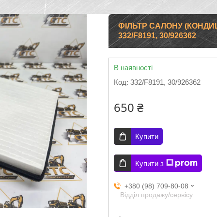
ФІЛЬТР САЛОНУ (КОНДИ
332/F8191, 30/926362
В наявності
Код:
332/F8191, 30/926362
650 ₴
Купити
Купити з
+380 (98) 709-80-08
Відділ продажу/сервісу