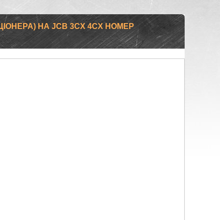
ЦІОНЕРА) НА JCB 3CX 4CX НОМЕР