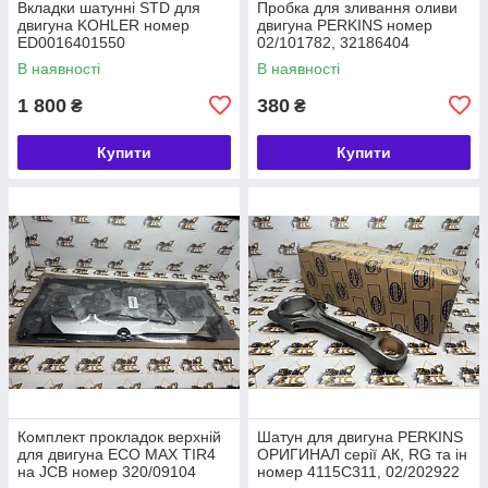
Вкладки шатунні STD для
Пробка для зливання оливи
двигуна KOHLER номер
двигуна PERKINS номер
ED0016401550
02/101782, 32186404
В наявності
В наявності
1 800
380
₴
₴
Купити
Купити
Комплект прокладок верхній
Шатун для двигуна PERKINS
для двигуна ECO MAX TIR4
ОРИГИНАЛ серії АК, RG та ін
на JCB номер 320/09104
номер 4115C311, 02/202922