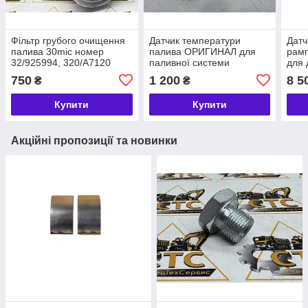
Фільтр грубого очищення
Датчик температури
Датч
палива 30mic номер
палива ОРИГИНАЛ для
рам
32/925994, 320/A7120
паливної системи
для 
COMMON RAIL номер
4HK1
750
1 200
8 5
₴
₴
332/G1907, 9307-503A
9811
Купити
Купити
Акційні пропозиції та новинки