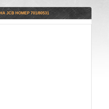
А JCB НОМЕР 701/80531