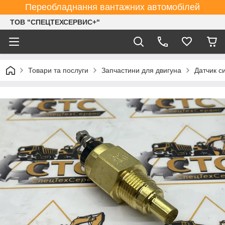
Переобладнання вантажних автомобілей
ТОВ "СПЕЦТЕХСЕРВИС+"
Товари та послуги
Запчастини для двигуна
Датчик с