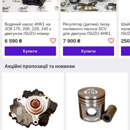
Водяний насос 4HK1 на
Регулятор (датчик) тиску
Шайб
JCB 175, 200, 220, 240 з
паливного насоса SCV
пали
двигуном ISUZU номер:
для двигуна ISUZU 4HK1,
ISUZ
02/802310, 8980388451,
4JJ1, 6HK1 номер,
JCB 
6 590
7 900
250
₴
₴
8980388450
02/803148
17/9
Купити
Купити
Акційні пропозиції та новинки