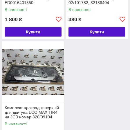
ED0016401550
02/101782, 32186404
В наявності
В наявності
1 800
380
₴
₴
Купити
Купити
Комплект прокладок верхній
для двигуна ECO MAX TIR4
на JCB номер 320/09104
В наявності