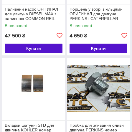
Паливний насос ОРІГИНАЛ
Поршень у зборі з кільцями
для двигуна DIESEL MAX з
ОРИГИНАЛ для двигуна
паливною COMMON REIL
PERKINS і CATERPILLAR
номер 320/06620, 28568252
номер 4115P015, 225-5437
В наявності
В наявності
47 500
4 650
₴
₴
Купити
Купити
Вкладки шатунні STD для
Пробка для зливання оливи
двигуна KOHLER номер
двигуна PERKINS номер