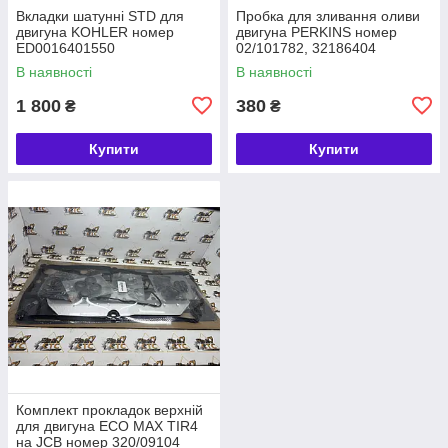
Вкладки шатунні STD для
Пробка для зливання оливи
двигуна KOHLER номер
двигуна PERKINS номер
ED0016401550
02/101782, 32186404
В наявності
В наявності
1 800
380
₴
₴
Купити
Купити
Комплект прокладок верхній
для двигуна ECO MAX TIR4
на JCB номер 320/09104