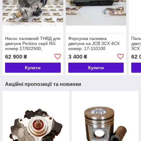
Насос паливний ТНВД для
Форсунка паливна
Пали
двигуна Perkins серії RG
двигуна на JCB 3CX 4CX
двиг
номер 17/922500,
номер: 17-110100
3CX
93/20А396G, 9320A342G
320/
62 900
3 400
62 
₴
₴
932
Купити
Купити
Акційні пропозиції та новинки