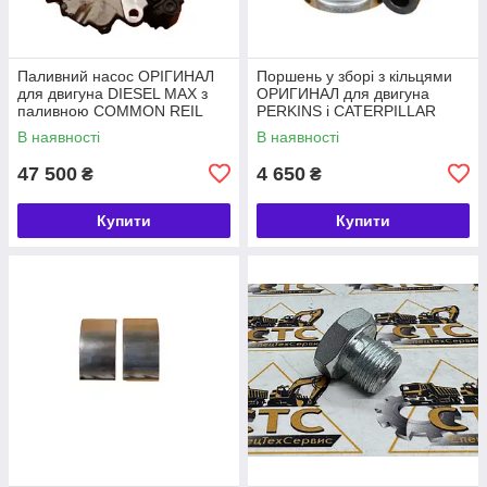
Паливний насос ОРІГИНАЛ
Поршень у зборі з кільцями
для двигуна DIESEL MAX з
ОРИГИНАЛ для двигуна
паливною COMMON REIL
PERKINS і CATERPILLAR
номер 320/06620, 28568252
номер 4115P015, 225-5437
В наявності
В наявності
47 500
4 650
₴
₴
Купити
Купити