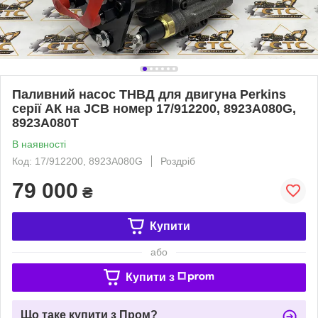
Паливний насос ТНВД для двигуна Perkins
серії АК на JCB номер 17/912200, 8923A080G,
8923A080T
В наявності
Код: 17/912200, 8923A080G
Роздріб
79 000
₴
Купити
або
Купити з
Що таке купити з Пром?