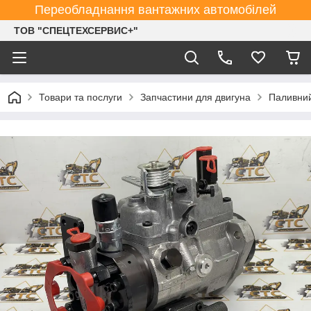
Переобладнання вантажних автомобілей
ТОВ "СПЕЦТЕХСЕРВИС+"
Товари та послуги
Запчастини для двигуна
Паливний