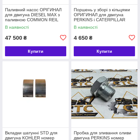
Паливний насос ОРІГИНАЛ
Поршень у зборі з кільцями
для двигуна DIESEL MAX з
ОРИГИНАЛ для двигуна
паливною COMMON REIL
PERKINS і CATERPILLAR
номер 320/06620, 28568252
номер 4115P015, 225-5437
В наявності
В наявності
47 500
4 650
₴
₴
Купити
Купити
Вкладки шатунні STD для
Пробка для зливання оливи
двигуна KOHLER номер
двигуна PERKINS номер