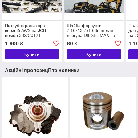
Патрубок радіатора
Шайба форсунки
Пали
верхній AWS на JCB
7.16х13.7х1.63mm для
для 
номер 332/C0121
двигуна DIESEL MAX на
на J
JCB номер 320/06639
1 900
80
1 1
₴
₴
Купити
Купити
Акційні пропозиції та новинки