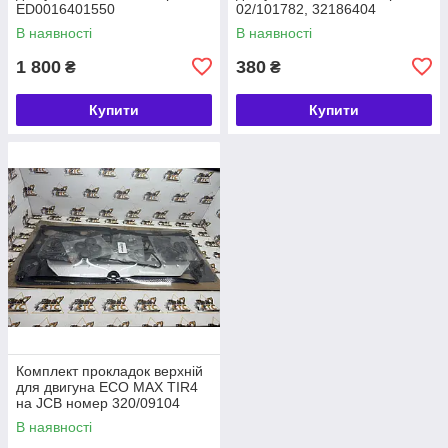
ED0016401550
02/101782, 32186404
В наявності
В наявності
1 800
380
₴
₴
Купити
Купити
Комплект прокладок верхній
для двигуна ECO MAX TIR4
на JCB номер 320/09104
В наявності