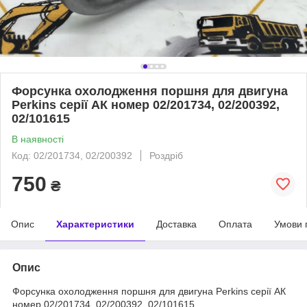
Форсунка охолодження поршня для двигуна
Perkins серії АК номер 02/201734, 02/200392,
02/101615
В наявності
Код: 02/201734, 02/200392
Роздріб
750
₴
Опис
Характеристики
Доставка
Оплата
Умови 
Опис
Форсунка охолодження поршня для двигуна Perkins серії АК
номер 02/201734, 02/200392, 02/101615