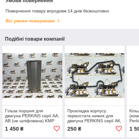
Умови повернення
Повернення товару впродовж 14 днів безкоштовно
Всі умови повернення
Подібні товари компанії
Гільза поршня для
Прокладка корпусу
Кіль
двигуна PERKINS серії AA,
термостата нижня для
(ком
AB (не шліфована) KMP
двигуна PERKINS серії АК,
Perk
номер 02/200949,
АР номер 02/203144,
номе
1 450
250
1 5
₴
₴
3135Х041
3682A015