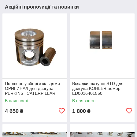
Акційні пропозиції та новинки
Поршень у зборі з кільцями
Вкладки шатунні STD для
ОРИГИНАЛ для двигуна
двигуна KOHLER номер
PERKINS і CATERPILLAR
ED0016401550
номер 4115P015, 225-5437
В наявності
В наявності
4 650
1 800
₴
₴