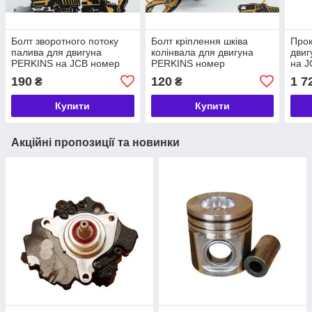
Болт зворотного потоку
Болт кріплення шківа
Прок
палива для двигуна
колінвала для двигуна
двиг
PERKINS на JCB номер
PERKINS номер
на J
02/291241
02/100579, 32/86137
02/2
190
120
1 7
₴
₴
Купити
Купити
Акційні пропозиції та новинки