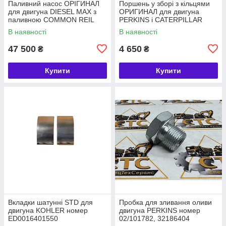
Паливний насос ОРІГИНАЛ
Поршень у зборі з кільцями
для двигуна DIESEL MAX з
ОРИГИНАЛ для двигуна
паливною COMMON REIL
PERKINS і CATERPILLAR
номер 320/06620, 28568252
номер 4115P015, 225-5437
В наявності
В наявності
47 500
4 650
₴
₴
Купити
Купити
Вкладки шатунні STD для
Пробка для зливання оливи
двигуна KOHLER номер
двигуна PERKINS номер
ED0016401550
02/101782, 32186404