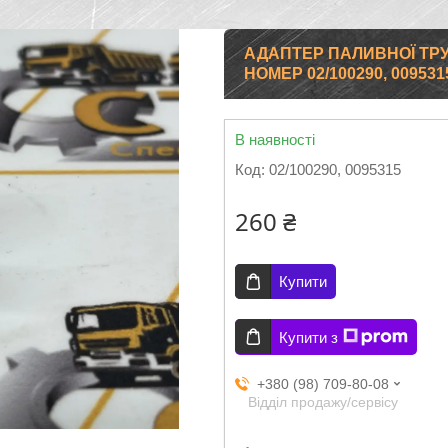
АДАПТЕР ПАЛИВНОЇ ТРУ
НОМЕР 02/100290, 009531
В наявності
Код:
02/100290, 0095315
260 ₴
Купити
Купити з
+380 (98) 709-80-08
Відділ продажу/сервісу