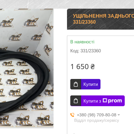
УЩІЛЬНЕННЯ ЗАДНЬОГО 
331/23360
В наявності
Код:
331/23360
1 650 ₴
Купити
Купити з
+380 (98) 709-80-08
Відділ продажу/сервісу