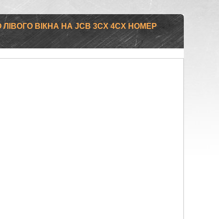
ЛІВОГО ВІКНА НА JCB 3CX 4CX НОМЕР