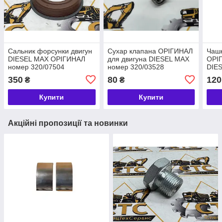
Сальник форсунки двигун
Сухар клапана ОРІГИНАЛ
Чашк
DIESEL MAX ОРІГИНАЛ
для двигуна DIESEL MAX
ОРІГ
номер 320/07504
номер 320/03528
DIE
320/
350
80
120
₴
₴
Купити
Купити
Акційні пропозиції та новинки