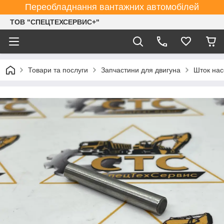
Переобладнання вантажних автомобілей
ТОВ "СПЕЦТЕХСЕРВИС+"
Товари та послуги
Запчастини для двигуна
Шток нас