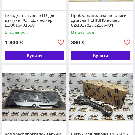
Вкладки шатунні STD для
Пробка для зливання оливи
двигуна KOHLER номер
двигуна PERKINS номер
ED0016401550
02/101782, 32186404
В наявності
В наявності
1 800
380
₴
₴
Купити
Купити
Комплект прокладок верхній
Шатун для двигуна PERKINS