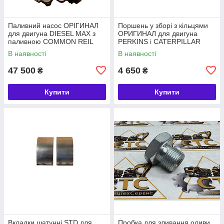
Паливний насос ОРІГИНАЛ
Поршень у зборі з кільцями
для двигуна DIESEL MAX з
ОРИГИНАЛ для двигуна
паливною COMMON REIL
PERKINS і CATERPILLAR
номер 320/06620, 28568252
номер 4115P015, 225-5437
В наявності
В наявності
47 500
4 650
₴
₴
Купити
Купити
Вкладки шатунні STD для
Пробка для зливання оливи