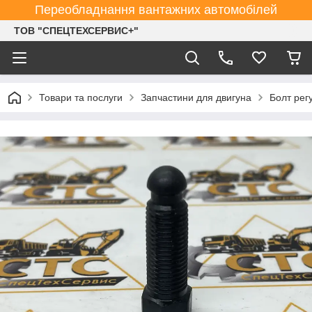
Переобладнання вантажних автомобілей
ТОВ "СПЕЦТЕХСЕРВИС+"
Товари та послуги
Запчастини для двигуна
Болт рег