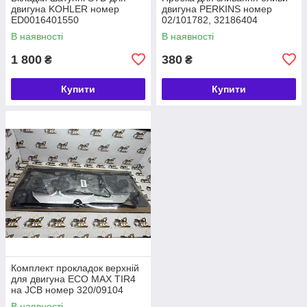
двигуна KOHLER номер
двигуна PERKINS номер
ED0016401550
02/101782, 32186404
В наявності
В наявності
1 800
380
₴
₴
Купити
Купити
Комплект прокладок верхній
для двигуна ECO MAX TIR4
на JCB номер 320/09104
В наявності