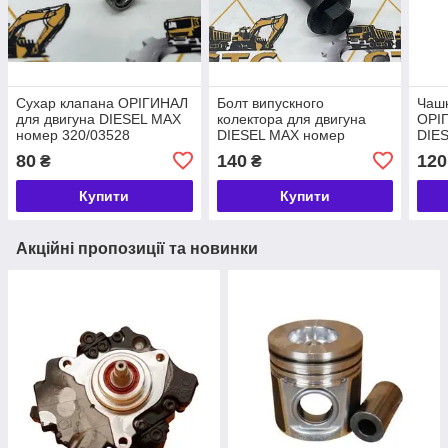
Сухар клапана ОРІГИНАЛ
Болт випускного
Чашк
для двигуна DIESEL MAX
колектора для двигуна
ОРІГ
номер 320/03528
DIESEL MAX номер
DIE
320/06045
320/
80
140
120
₴
₴
Купити
Купити
Акційні пропозиції та новинки