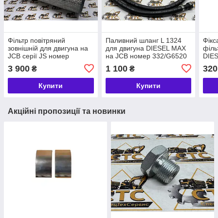
Фільтр повітряний
Паливний шланг L 1324
Фікс
зовнішній для двигуна на
для двигуна DIESEL MAX
філь
JCB серії JS номер
на JCB номер 332/G6520
DIE
332/Y3270
номе
3 900
1 100
320
₴
₴
Купити
Купити
Акційні пропозиції та новинки