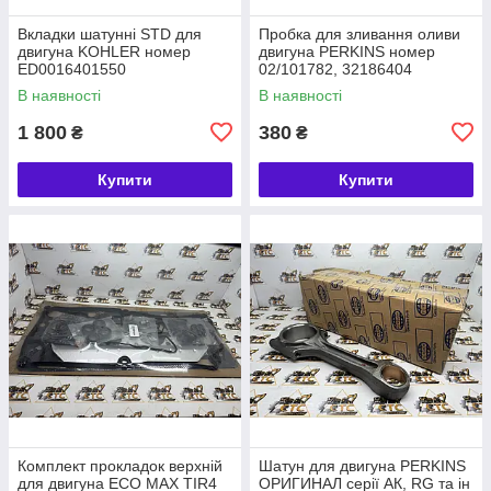
Вкладки шатунні STD для
Пробка для зливання оливи
двигуна KOHLER номер
двигуна PERKINS номер
ED0016401550
02/101782, 32186404
В наявності
В наявності
1 800
380
₴
₴
Купити
Купити
Комплект прокладок верхній
Шатун для двигуна PERKINS
для двигуна ECO MAX TIR4
ОРИГИНАЛ серії АК, RG та ін