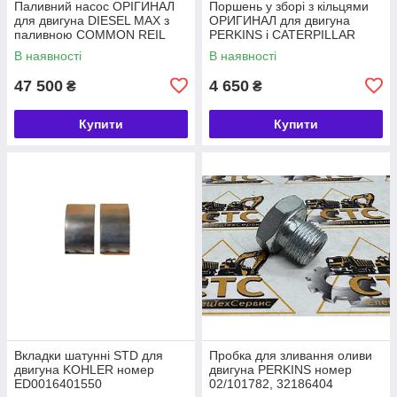
Паливний насос ОРІГИНАЛ
Поршень у зборі з кільцями
для двигуна DIESEL MAX з
ОРИГИНАЛ для двигуна
паливною COMMON REIL
PERKINS і CATERPILLAR
номер 320/06620, 28568252
номер 4115P015, 225-5437
В наявності
В наявності
47 500
4 650
₴
₴
Купити
Купити
Вкладки шатунні STD для
Пробка для зливання оливи
двигуна KOHLER номер
двигуна PERKINS номер
ED0016401550
02/101782, 32186404