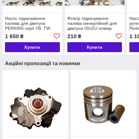
Насос підкачування
Фільтр підкачування
Насо
палива для двигуна
палива ємнергійний для
ручн
PERKINS серії YB, TW
двигуна ISUZU номер
Perk
OEM номер ULPK00002,
17/926101
(17/
1 650
210
1 1
₴
₴
17/402000
17/4
Купити
Купити
Акційні пропозиції та новинки