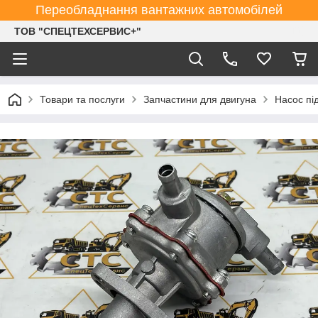
Переобладнання вантажних автомобілей
ТОВ "СПЕЦТЕХСЕРВИС+"
Товари та послуги
Запчастини для двигуна
Насос пі