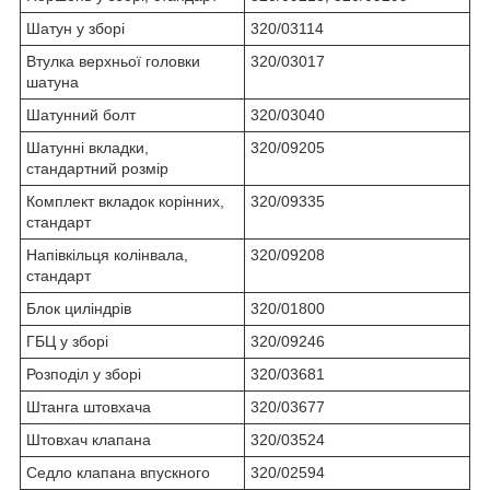
Шатун у зборі
320/03114
Втулка верхньої головки
320/03017
шатуна
Шатунний болт
320/03040
Шатунні вкладки,
320/09205
стандартний розмір
Комплект вкладок корінних,
320/09335
стандарт
Напівкільця колінвала,
320/09208
стандарт
Блок циліндрів
320/01800
ГБЦ у зборі
320/09246
Розподіл у зборі
320/03681
Штанга штовхача
320/03677
Штовхач клапана
320/03524
Седло клапана впускного
320/02594