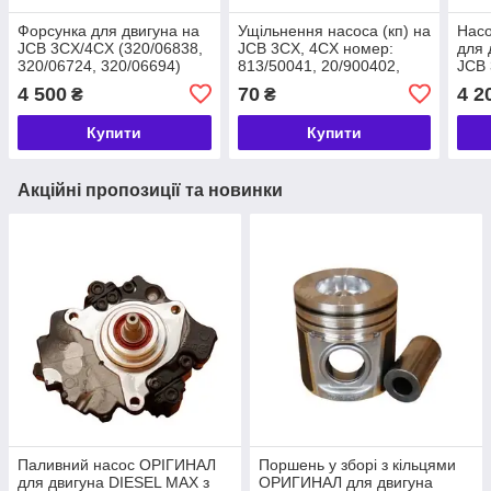
Форсунка для двигуна на
Ущільнення насоса (кп) на
Насо
JCB 3CX/4CX (320/06838,
JCB 3CX, 4CX номер:
для 
320/06724, 320/06694)
813/50041, 20/900402,
JCB 
04/500218
02/2
4 500
70
4 2
₴
₴
02/2
Купити
Купити
Акційні пропозиції та новинки
Паливний насос ОРІГИНАЛ
Поршень у зборі з кільцями
для двигуна DIESEL MAX з
ОРИГИНАЛ для двигуна