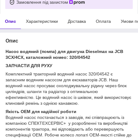
Замовлення під захистом
Опис
Характеристики
Доставка
Оплата
Умови п
Опис
Насос водяний (помпа) для двигуна Dieselmax на JCB
3CX/4CX, каталожний номео: 320/04542
ЗАПЧАСТИ ДЛЯ РУХУ
Комплектний тракторний водяний насос 320/04542 є
запасним водяним насосом для екскаваторів JCB. Наш
водяний насос просуває охолоджувальну рідину через блок
циліндрів, шланги та радіатор з оптимальною
ефективністю. Це водяний насос із шківом, який використовує
клиновий ремінь з однією канавкою.
Якість OEM для надійної роботи
Водяний насос постачається з заводів, які співпрацюють із
компанією СПЕКТЕХСЕРВІС+ у розробленні та виробництві
компонентів трактора, які відповідають або перевершують
специфікації OEM. Робоче колесо лопаті OEM-якості стійке до