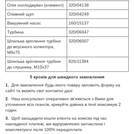
Олія охолоджувач (елемент)
320/04138
Оливний щуп
320/04249
Вакуумний насос
160/15137
Турбина
320/06047
Шпилька кріплення турбіни
320/06007
до впускного колектора,
М8х75
Шпилька кріплення турбіни
826/11384
до глушника, М10х37
5 кроків для швидкого замовлення
1.
Для замовлення будь-якого товару заповніть форму на
сайті та вкажіть свої контактні дані
2
. Наш консультант оперативно зв'яжеться з Вами для
уточнення всіх reансів, крикуйте дзвінка в течії максимум 2
годин.
3.
Щоб заощадити кошти клієнта на комісію під час
накладеної платежі, ми відправляємо запчастини і
комплектуючі після 100% передоплати.