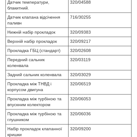
Датчик температури,
320/04588
блакитний.
Датчик клапана відсічення
716/30255
паливн
Нижній набір прокладок
320/09383
Верхній набір прокладок
320/09217
Прокладка ГБЦ (стандарт)
320/02608
Передний сальник
320/03119
коленвала
Задний сальник коленвала
320/03029
Прокладка між ТНВД і
320/06519
корпусом двигуна
Прокладка між турбіною та
320/06053
впускним колектором
Прокладка між турбіною та
320/06036
глушником
Набір прокладок клапанної
320/09200
кришки