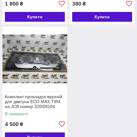
1 800
380
₴
₴
Купити
Купити
Комплект прокладок верхній
для двигуна ECO MAX TIR4
на JCB номер 320/09104
В наявності
4 500
₴