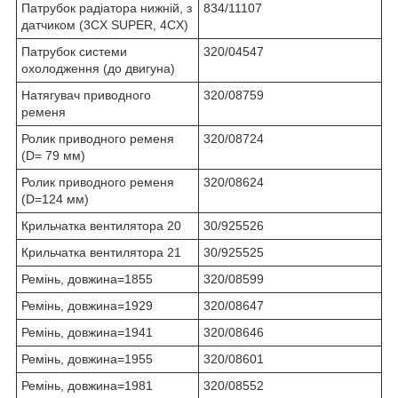
Патрубок радіатора нижній, з
834/11107
датчиком (3CX SUPER, 4CX)
Патрубок системи
320/04547
охолодження (до двигуна)
Натягувач приводного
320/08759
ременя
Ролик приводного ременя
320/08724
(D= 79 мм)
Ролик приводного ременя
320/08624
(D=124 мм)
Крильчатка вентилятора 20
30/925526
Крильчатка вентилятора 21
30/925525
Ремінь, довжина=1855
320/08599
Ремінь, довжина=1929
320/08647
Ремінь, довжина=1941
320/08646
Ремінь, довжина=1955
320/08601
Ремінь, довжина=1981
320/08552