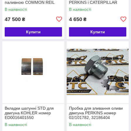
паливною COMMON REIL
PERKINS і CATERPILLAR
номер 320/06620, 28568252
номер 4115P015, 225-5437
В наявності
В наявності
47 500
4 650
₴
₴
Купити
Купити
Вкладки шатунні STD для
Пробка для зливання оливи
двигуна KOHLER номер
двигуна PERKINS номер
ED0016401550
02/101782, 32186404
В наявності
В наявності