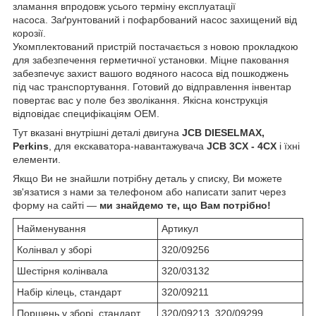
зламання впродовж усього терміну експлуатації
насоса. Заґрунтований і пофарбований насос захищений від
корозії.
Укомплектований пристрій постачається з новою прокладкою
для забезпечення герметичної установки. Міцне паковання
забезпечує захист вашого водяного насоса від пошкоджень
під час транспортування. Готовий до відправлення інвентар
повертає вас у поле без зволікання. Якісна конструкція
відповідає специфікаціям OEM.
Тут вказані внутрішні деталі двигуна
JCB DIESELMAX,
Perkins
, для екскаватора-навантажувача
JCB
3CX - 4CX
і їхні
елементи.
Якщо Ви не знайшли потрібну деталь у списку, Ви можете
зв'язатися з нами за телефоном або написати запит через
форму на сайті —
ми знайдемо те, що Вам потрібно!
Найменування
Артикул
Колінвал у зборі
320/09256
Шестірня колінвала
320/03132
Набір кілець, стандарт
320/09211
Поршень у зборі, стандарт
320/09213, 320/09299