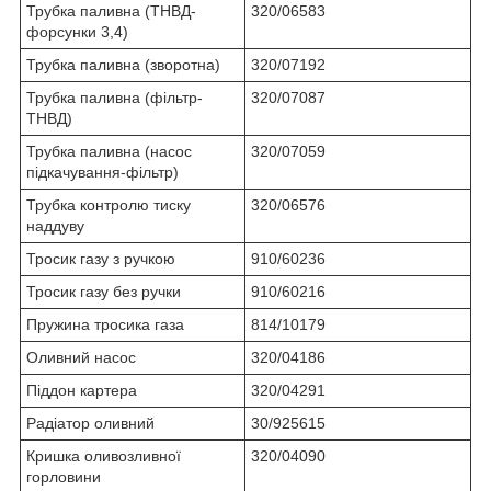
Трубка паливна (ТНВД-
320/06583
форсунки 3,4)
Трубка паливна (зворотна)
320/07192
Трубка паливна (фільтр-
320/07087
ТНВД)
Трубка паливна (насос
320/07059
підкачування-фільтр)
Трубка контролю тиску
320/06576
наддуву
Тросик газу з ручкою
910/60236
Тросик газу без ручки
910/60216
Пружина тросика газа
814/10179
Оливний насос
320/04186
Піддон картера
320/04291
Радіатор оливний
30/925615
Кришка оливозливної
320/04090
горловини