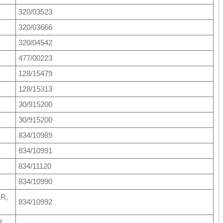
320/03523
320/03666
320/04542
477/00223
128/15479
128/15313
30/915200
30/915200
834/10989
834/10991
834/11120
834/10990
ER,
834/10992
R,