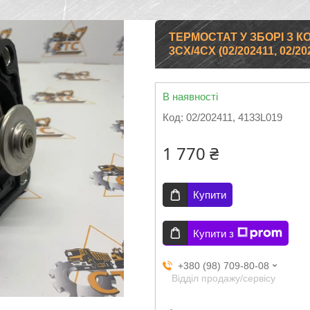
ТЕРМОСТАТ У ЗБОРІ З 
3CX/4CX (02/202411, 02/20
В наявності
Код:
02/202411, 4133L019
1 770 ₴
Купити
Купити з
+380 (98) 709-80-08
Відділ продажу/сервісу