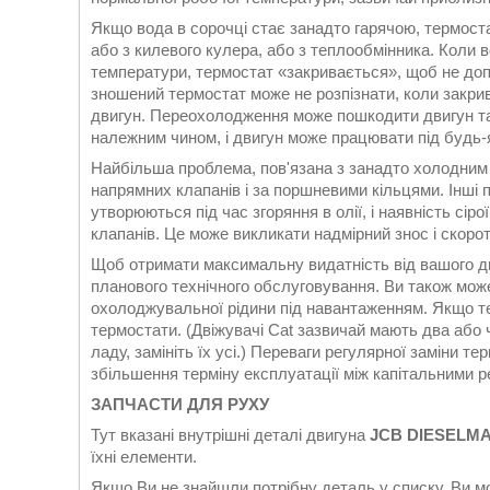
Якщо вода в сорочці стає занадто гарячою, термост
або з килевого кулера, або з теплообмінника. Коли 
температури, термостат «закривається», щоб не до
зношений термостат може не розпізнати, коли закрив
двигун. Переохолодження може пошкодити двигун та
належним чином, і двигун може працювати під будь-
Найбільша проблема, пов'язана з занадто холодним
напрямних клапанів і за поршневими кільцями. Інші 
утворюються під час згоряння в олії, і наявність сір
клапанів. Це може викликати надмірний знос і скорот
Щоб отримати максимальну видатність від вашого дв
планового технічного обслуговування. Ви також мо
охолоджувальної рідини під навантаженням. Якщо те
термостати. (Двіжувачі Cat зазвичай мають два або 
ладу, замініть їх усі.) Переваги регулярної заміни 
збільшення терміну експлуатації між капітальними 
ЗАПЧАСТИ ДЛЯ РУХУ
Тут вказані внутрішні деталі двигуна
JCB DIESELMAX
їхні елементи.
Якщо Ви не знайшли потрібну деталь у списку, Ви м