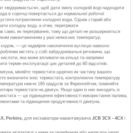
ат «відкривається», щоб дати змогу холодній воді надходити
вода в сорочці повертається до нормальної робочої
пустити потрапляння холодної води. Однак старий або
ати холодну воду, а отже, перегрівати
к само, як перегрівання, тому що деталі не розширюються
яким навантаженням у разі неякісних температур.
 ходом, — це надмірне накопичення вуглецю навколо
проблеми містять у собі забруднювальні речовини, що
ої кислоти, яка може впливати на кільця та напрямні
ити термін експлуатації цих деталей до 80 відсотків.
игуна, міняйте термостати щорічно як частину вашого
жете визначити знос термостата, контролюючи температуру
мпература нижче 185 градусів за Фаренгейтом, поміняйте
чотири термостати на двигун. Якщо один із них виходить із
термостата — це підвищення ефективності використання палива,
ремонтами та підвищення продуктивності двигуна.
, Perkins,
для екскаватора-навантажувача
JCB
3CX - 4CX
і
ожете зв'язатися з нами за телефоном або написати запит