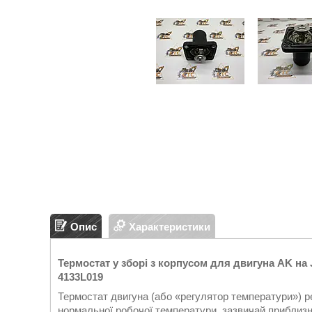
Опис
Характеристики
Термостат у зборі з корпусом для двигуна AK на 
4133L019
Термостат двигуна (або «регулятор температури») р
нормальної робочої температури, зазвичай приблизно