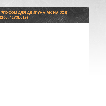
КОРПУСОМ ДЛЯ ДВИГУНА AK НА JCB
2106, 4133L019)