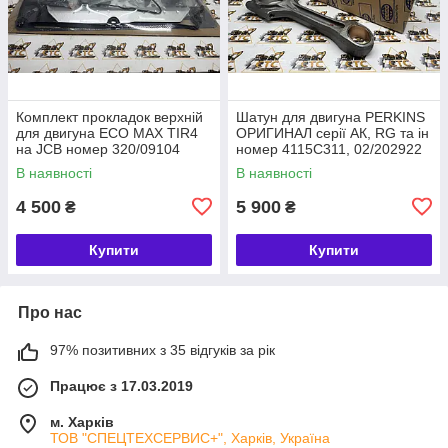
Комплект прокладок верхній
Шатун для двигуна PERKINS
для двигуна ECO MAX TIR4
ОРИГИНАЛ серії АК, RG та ін
на JCB номер 320/09104
номер 4115C311, 02/202922
В наявності
В наявності
4 500
5 900
₴
₴
Купити
Купити
Про нас
97% позитивних з 35 відгуків за рік
Працює з 17.03.2019
м. Харків
ТОВ "СПЕЦТЕХСЕРВИС+", Харків, Україна