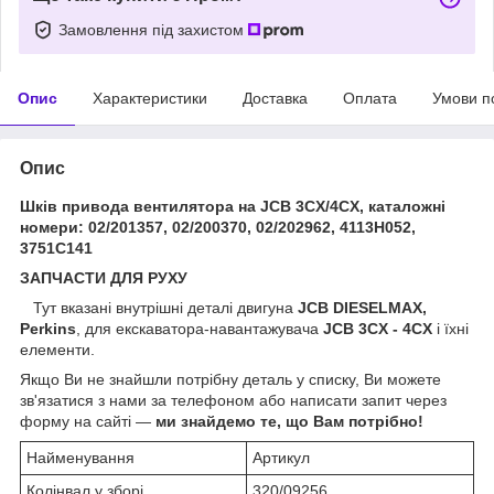
Замовлення під захистом
Опис
Характеристики
Доставка
Оплата
Умови п
Опис
Шків привода вентилятора на JCB 3CX/4CX, каталожні
номери: 02/201357, 02/200370, 02/202962, 4113H052,
3751C141
ЗАПЧАСТИ ДЛЯ РУХУ
Тут вказані внутрішні деталі двигуна
JCB DIESELMAX,
Perkins
, для екскаватора-навантажувача
JCB 3CX - 4CX
і їхні
елементи.
Якщо Ви не знайшли потрібну деталь у списку, Ви можете
зв'язатися з нами за телефоном або написати запит через
форму на сайті —
ми знайдемо те, що Вам потрібно!
Найменування
Артикул
Колінвал у зборі
320/09256