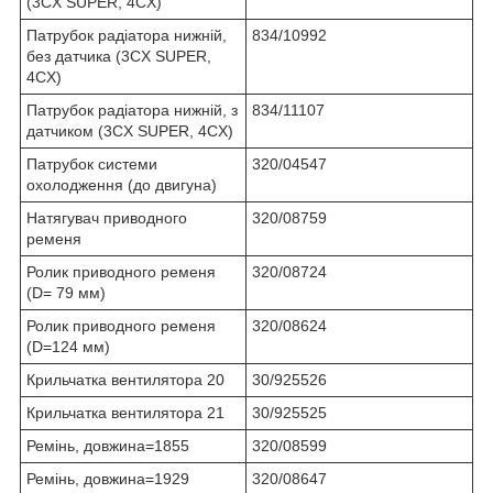
(3CX SUPER, 4CX)
Патрубок радіатора нижній,
834/10992
без датчика (3CX SUPER,
4CX)
Патрубок радіатора нижній, з
834/11107
датчиком (3CX SUPER, 4CX)
Патрубок системи
320/04547
охолодження (до двигуна)
Натягувач приводного
320/08759
ременя
Ролик приводного ременя
320/08724
(D= 79 мм)
Ролик приводного ременя
320/08624
(D=124 мм)
Крильчатка вентилятора 20
30/925526
Крильчатка вентилятора 21
30/925525
Ремінь, довжина=1855
320/08599
Ремінь, довжина=1929
320/08647