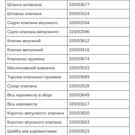
Штанга штовхача
320/03677
Штовхач клапана
320/03524
Седло клапана впускного
320/02594
Сідло клапана випускного
320/02596
Клапан впускной
320/03612
Клапан випускний
320/03616
Клапанна пружина
320/03674
Маслоснімний ковпачок
320/03533
Тарілка клапанної пружини
320/03689
Сухар клапана
320/03528
Вісь коромислу в зборі
320/03649
Вісь коромислу
320/03617
Коротно випускного клапана
320/03650
Коротно впускного клапана
320/03653
Шайба між коромислами
320/03523