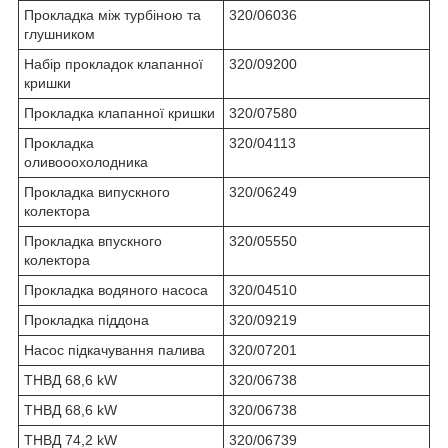
Прокладка між турбіною та
320/06036
глушником
Набір прокладок клапанної
320/09200
кришки
Прокладка клапанної кришки
320/07580
Прокладка
320/04113
оливооохолодника
Прокладка випускного
320/06249
колектора
Прокладка впускного
320/05550
колектора
Прокладка водяного насоса
320/04510
Прокладка піддона
320/09219
Насос підкачування палива
320/07201
ТНВД 68,6 kW
320/06738
ТНВД 68,6 kW
320/06738
ТНВД 74,2 kW
320/06739