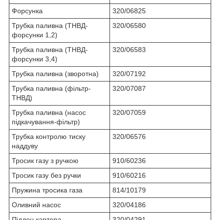
Форсунка
320/06825
Трубка паливна (ТНВД-
320/06580
форсунки 1,2)
Трубка паливна (ТНВД-
320/06583
форсунки 3,4)
Трубка паливна (зворотна)
320/07192
Трубка паливна (фільтр-
320/07087
ТНВД)
Трубка паливна (насос
320/07059
підкачування-фільтр)
Трубка контролю тиску
320/06576
наддуву
Тросик газу з ручкою
910/60236
Тросик газу без ручки
910/60216
Пружина тросика газа
814/10179
Оливний насос
320/04186
Піддон картера
320/04291