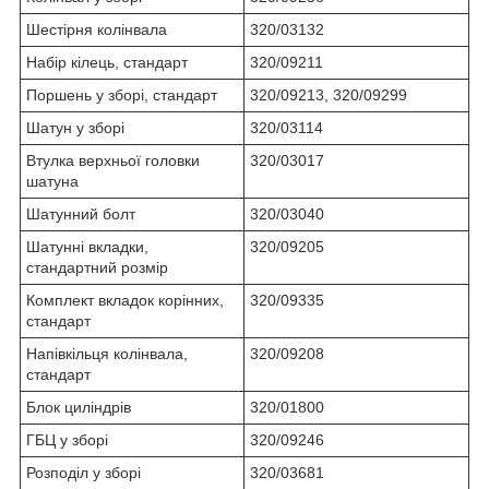
Шестірня колінвала
320/03132
Набір кілець, стандарт
320/09211
Поршень у зборі, стандарт
320/09213, 320/09299
Шатун у зборі
320/03114
Втулка верхньої головки
320/03017
шатуна
Шатунний болт
320/03040
Шатунні вкладки,
320/09205
стандартний розмір
Комплект вкладок корінних,
320/09335
стандарт
Напівкільця колінвала,
320/09208
стандарт
Блок циліндрів
320/01800
ГБЦ у зборі
320/09246
Розподіл у зборі
320/03681