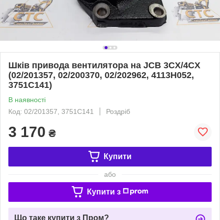
Шків привода вентилятора на JCB 3CX/4CX
(02/201357, 02/200370, 02/202962, 4113H052,
3751C141)
В наявності
Код: 02/201357, 3751C141
Роздріб
3 170
₴
Купити
або
Купити з
Що таке купити з Пром?