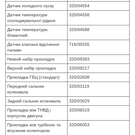
Датчик холодного пуску
320/04554
Датчик температури
320/04558
охолоджувальної рідини
Датчик температури,
320/04588
блакитний.
Датчик клапана відсічення
716/30255
паливн
Нижній набір прокладок
320/09383
Верхній набір прокладок
320/09217
Прокладка ГБЦ (стандарт)
320/02608
Передний сальник
320/03119
коленвала
Задний сальник коленвала
320/03029
Прокладка між ТНВД і
320/06519
корпусом двигуна
Прокладка між турбіною та
320/06053
впускним колектором